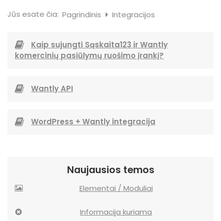
Jūs esate čia:
Pagrindinis
Integracijos
Kaip sujungti Sąskaita123 ir Wantly
komercinių pasiūlymų ruošimo įrankį?
Wantly API
WordPress + Wantly integracija
Naujausios temos
Elementai / Moduliai
Informacija kuriama