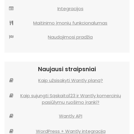
Integracijos
Maitinimo įmonių funkcionalumas
Naudojimosi pradžia
Naujausi straipsniai
Kaip užsisakyti Wantly planą?
Kaip sujungti Sąskaita123 ir Wantly komercinių
pasiūlymų ruošimo įrankį?
Wantly API
WordPress + Wantly integracija