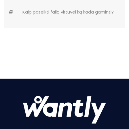
Kaip pateikti failą virtuvei ką kada gaminti?